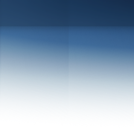
Blogs
วิธีดูว่า "บริษัทแม่" กำลังแบกหนี้หรือรับกำไรจากบริษัทลูก