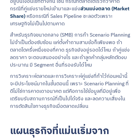
อยู่บนเงื่อนไขที่ต่างกัน เช่น กรณีที่ตลาดโตเร็วกว่าคาด
กรณีที่คู่แข่งรายใหม่เข้ามาและแย่ง
ส่วนแบ่งตลาด (Market
Share)
หรือกรณีที่ Sales Pipeline ชะลอตัวเพราะ
เศรษฐกิจไม่เป็นไปตามคาด
สำหรับธุรกิจขนาดกลาง (SMB) การทำ Scenario Planning
ไม่จำเป็นต้องซับซ้อน แค่ตั้งคำถามสามข้อก็เพียงพอ ถ้า
ตลาดโตครึ่งหนึ่งของที่คาด ธุรกิจยังอยู่รอดได้ไหม ถ้าคู่แข่ง
ลดราคา จะตอบสนองอย่างไร และถ้าลูกค้ากลุ่มหลักตัดงบ
ประมาณ มี Segment อื่นที่รองรับได้ไหม
การวิเคราะห์ตลาดและการวิเคราะห์คู่แข่งที่ทำไว้ก่อนหน้านี้
จะมีประโยชน์มากในขั้นตอนนี้ เพราะ Scenario Planning ที่
ดีไม่ใช่การคาดเดาอนาคต แต่คือการใช้ข้อมูลที่มีอยู่เพื่อ
เตรียมรับสถานการณ์ที่เป็นไปได้จริง และลดความเสี่ยงใน
การตัดสินใจทางธุรกิจเมื่อตลาดเปลี่ยน
แผนธุรกิจที่แม่นเริ่มจาก