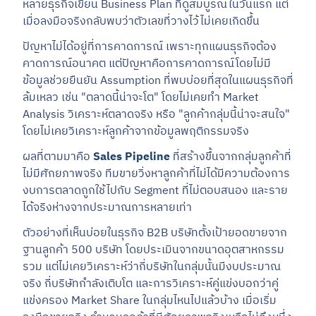
หลายธุรกิจเขียน Business Plan ที่ดูสมบูรณ์ในวันแรก แต่
เมื่อลงมือจริงกลับพบว่าตัวเลขที่วางไว้ไม่เคยเกิดขึ้น
ปัญหาไม่ได้อยู่ที่การคาดการณ์ เพราะทุกแผนธุรกิจต้อง
คาดการณ์อนาคต แต่ปัญหาคือการคาดการณ์โดยไม่มี
ข้อมูลช่วยยืนยัน Assumption ที่พบบ่อยที่สุดในแผนธุรกิจที่
ล้มเหลว เช่น "ตลาดนี้น่าจะโต" โดยไม่เคยทำ Market
Analysis วิเคราะห์ตลาดจริง หรือ "ลูกค้ากลุ่มนี้น่าจะสนใจ"
โดยไม่เคยวิเคราะห์ลูกค้าจากข้อมูลพฤติกรรมจริง
ผลที่ตามมาคือ
Sales Pipeline
ที่สร้างขึ้นจากกลุ่มลูกค้าที่
ไม่มีศักยภาพจริง ทีมขายวิ่งหาลูกค้าที่ไม่ได้มีความต้องการ
งบการตลาดถูกใช้ไปกับ Segment ที่ไม่ตอบสนอง และราย
ได้จริงห่างจากประมาณการหลายเท่า
ตัวอย่างที่เห็นบ่อยในธุรกิจ B2B บริษัทตั้งเป้ายอดขายจาก
ฐานลูกค้า 500 บริษัท โดยประเมินจากขนาดอุตสาหกรรม
รวม แต่ไม่เคยวิเคราะห์ว่ากี่บริษัทในกลุ่มนั้นมีงบประมาณ
จริง กี่บริษัทกำลังเติบโต และการวิเคราะห์คู่แข่งบอกว่าคู่
แข่งครอง Market Share ในกลุ่มไหนไปแล้วบ้าง เมื่อเริ่ม